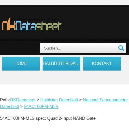
HOME
HALBLEITER DATENBLATT
KONTAKT
Path:
OKDatasheet
>
Halbleiter Datenblatt
>
National Semiconductor
Datenblatt
>
54ACT00FM-MLS
54ACT00FM-MLS spec: Quad 2-Input NAND Gate