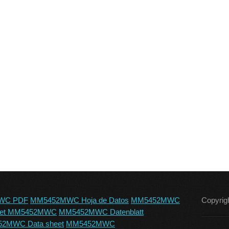
WC PDF
MM5452MWC Hoja de Datos
MM5452MWC
Copyrig
eet MM5452MWC
MM5452MWC Datenblatt
2MWC Data sheet
MM5452MWC