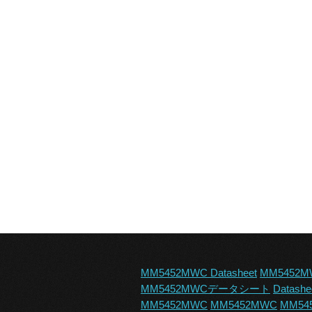
MM5452MWC Datasheet
MM5452M
MM5452MWCデータシート
Datash
MM5452MWC
MM5452MWC
MM545