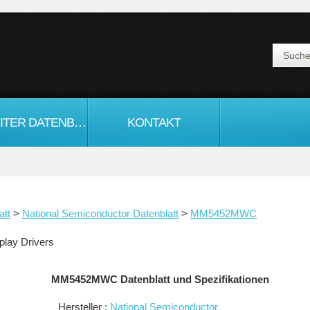
HALBLEITER DATENBLATT
KONTAKT
att
>
National Semiconductor Datenblatt
>
MM5452MWC
lay Drivers
MM5452MWC Datenblatt und Spezifikationen
Hersteller :
National Semiconductor