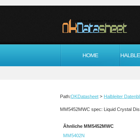
HOME
Path:
OKDatasheet
>
Halbleiter Datenbl
MM5452MWC spec: Liquid Crystal Disp
Ähnliche MM5452MWC
MM5402N